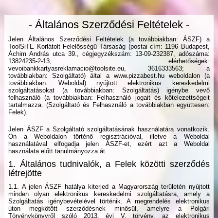
- Általános Szerződési Feltételek -
Jelen Általános Szerződési Feltételek (a továbbiakban: ÁSZF) a
ToolSiTE Korlátolt Felelősségű Társaság (postai cím: 1196 Budapest,
Áchim András utca 39., cégjegyzékszám: 13-09-232387, adószáma:
13824235-2-13, elérhetőségek:
vevoibankkartyasreklamacio@toolsite.eu, 3616333563; a
továbbiakban: Szolgáltató) által a www.pizzabest.hu weboldalon (a
továbbiakban: Weboldal) nyújtott elektronikus kereskedelmi
szolgáltatásokat (a továbbiakban: Szolgáltatás) igénybe vevő
felhasználó (a továbbiakban: Felhasználó jogait és kötelezettségeit
tartalmazza. (Szolgáltató és Felhasználó a továbbiakban együttesen:
Felek).
Jelen ÁSZF a Szolgáltató szolgáltatásának használatára vonatkozik.
Ön a Weboldalon történő regisztrációval, illetve a Weboldal
használatával elfogadja jelen ÁSZF-et, ezért azt a Weboldal
használata előtt tanulmányozza át.
1. Általános tudnivalók, a Felek közötti szerződés
létrejötte
1.1. A jelen ÁSZF hatálya kiterjed a Magyarország területén nyújtott
minden olyan elektronikus kereskedelmi szolgáltatásra, amely a
Szolgáltatás igénybevételével történik. A megrendelés elektronikus
úton megkötött szerződésnek minősül, amelyre a Polgári
Törvénykönyvről szóló 2013. évi V. törvény, az elektronikus