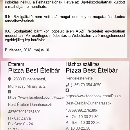
indoklás nélkül, a Felhasználónak illetve az Ügyfélszolgálatnak küldött
e-mail útján felmondható.
9.5. Szolgáltató nem veti alá magát semmilyen magatartási kódex
rendelkezéseinek.
9.6. Szolgáltató bármikor jogosult jelen ÁSZF feltételeit egyoldalúan
módosítani. Az esetleges módosítás a Weboldalon való megjelenéssel
egyidejűleg lép hatályba.
Budapest, 2018. május 10.
Étterem
Házhoz szállítás
Pizza Best Ételbár
Pizza Best Ételbár
Rendelésfelvétel
2330 Dunaharaszti,
(+36) 70 354 4050
Munkácsy Mihály u. 2.
https://www.facebook.com/Pizza-
https://www.facebook.com/Pizza-
Best-Ételbár-Dunaharaszti-
Best-Ételbár-Dunaharaszti-
487697991276180/
487697991276180/
H - Cs: 10:30-21:30
H - Cs: Zárva
P - Szo: 10:30-22:30
P - Szo: 0 - 24
V: 10:30-21:30
V: Zárva