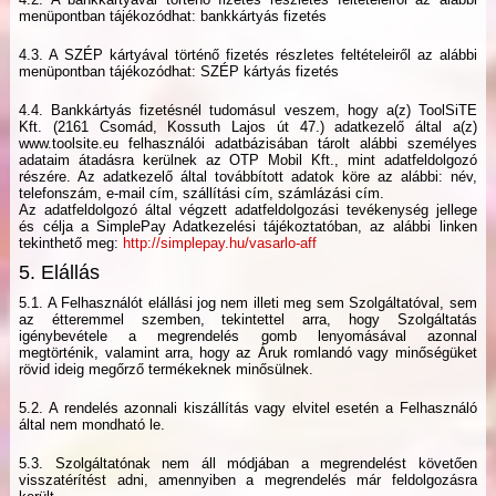
menüpontban tájékozódhat: bankkártyás fizetés
4.3. A SZÉP kártyával történő fizetés részletes feltételeiről az alábbi
menüpontban tájékozódhat: SZÉP kártyás fizetés
4.4. Bankkártyás fizetésnél tudomásul veszem, hogy a(z) ToolSiTE
Kft. (2161 Csomád, Kossuth Lajos út 47.) adatkezelő által a(z)
www.toolsite.eu felhasználói adatbázisában tárolt alábbi személyes
adataim átadásra kerülnek az OTP Mobil Kft., mint adatfeldolgozó
részére. Az adatkezelő által továbbított adatok köre az alábbi: név,
telefonszám, e-mail cím, szállítási cím, számlázási cím.
Az adatfeldolgozó által végzett adatfeldolgozási tevékenység jellege
és célja a SimplePay Adatkezelési tájékoztatóban, az alábbi linken
tekinthető meg:
http://simplepay.hu/vasarlo-aff
5. Elállás
5.1. A Felhasználót elállási jog nem illeti meg sem Szolgáltatóval, sem
az étteremmel szemben, tekintettel arra, hogy Szolgáltatás
igénybevétele a megrendelés gomb lenyomásával azonnal
megtörténik, valamint arra, hogy az Áruk romlandó vagy minőségüket
rövid ideig megőrző termékeknek minősülnek.
5.2. A rendelés azonnali kiszállítás vagy elvitel esetén a Felhasználó
által nem mondható le.
5.3. Szolgáltatónak nem áll módjában a megrendelést követően
visszatérítést adni, amennyiben a megrendelés már feldolgozásra