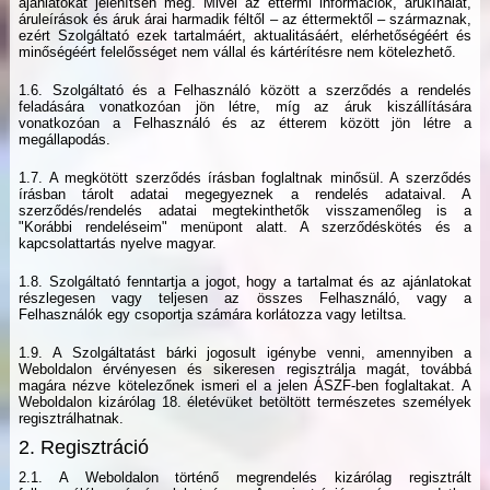
ajánlatokat jelenítsen meg. Mivel az éttermi információk, árukínálat,
áruleírások és áruk árai harmadik féltől – az éttermektől – származnak,
ezért Szolgáltató ezek tartalmáért, aktualitásáért, elérhetőségéért és
minőségéért felelősséget nem vállal és kártérítésre nem kötelezhető.
1.6. Szolgáltató és a Felhasználó között a szerződés a rendelés
feladására vonatkozóan jön létre, míg az áruk kiszállítására
vonatkozóan a Felhasználó és az étterem között jön létre a
megállapodás.
1.7. A megkötött szerződés írásban foglaltnak minősül. A szerződés
írásban tárolt adatai megegyeznek a rendelés adataival. A
szerződés/rendelés adatai megtekinthetők visszamenőleg is a
"Korábbi rendeléseim" menüpont alatt. A szerződéskötés és a
kapcsolattartás nyelve magyar.
1.8. Szolgáltató fenntartja a jogot, hogy a tartalmat és az ajánlatokat
részlegesen vagy teljesen az összes Felhasználó, vagy a
Felhasználók egy csoportja számára korlátozza vagy letiltsa.
1.9. A Szolgáltatást bárki jogosult igénybe venni, amennyiben a
Weboldalon érvényesen és sikeresen regisztrálja magát, továbbá
magára nézve kötelezőnek ismeri el a jelen ÁSZF-ben foglaltakat. A
Weboldalon kizárólag 18. életévüket betöltött természetes személyek
regisztrálhatnak.
2. Regisztráció
2.1. A Weboldalon történő megrendelés kizárólag regisztrált