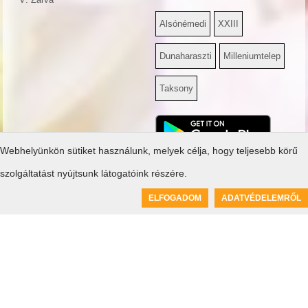
Alsónémedi
XXIII
Dunaharaszti
Milleniumtelep
Taksony
Webhelyünkön sütiket használunk, melyek célja, hogy teljesebb körű
Tudnivalók
Bankkártyás ügyintézés
H - P: 10:00 - 17:00
szolgáltatást nyújtsunk látogatóink részére.
Oldaltérkép
+36 1 633 3563
Általános Szerződési
0
ELFOGADOM
ADATVÉDELEMRŐL
Írjon nekünk e-mailt
Kosár üres
Feltételek...
Adatvédelem
Céginformáció
Bankkártyás fizetés tájékoztató
SZÉP kártyás fizetés tájékoztató