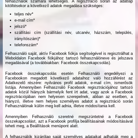
felhasználók számára lehetséges. A regisztráció során az adatlap
kitöltésekor a következő adatok megadása szükséges:
teljes név*
e-mail cím*
jelszó*
szállítási cím (szállítási név, utcanév, házszám, település,
irányítószám)*
telefonszám*
Felhasználó saját, aktív Facebook fiókja segítségével is regisztrálhat a
Weboldalon Facebook fiókjához tartozó felhasználóneve és jelszava
megadásával (a továbbiakban: Facebook összekapcsolás).
Facebook összekapcsolás esetén Felhasználó engedélyezi a
Facebookon megadott következő adataihoz való hozzáférést az
Adatkezelő részére: nyilvános profil adatok, e-mail cím, ismerősök
listája. Amennyiben Felhasználó Facebook regisztrációjához tartozó
adatok közül hiányzik bármelyik fent írt adat, vagy azok a Facebook
regisztrációjában nem helyesen szerepelnek, abban az esetben, a
hiányzó, illetve nem helyes személyes adatot a regisztráció során
Felhasználónak külön meg kell adnia, illetve módosítania kell.
Amennyiben Felhasználó szeretné megszüntetné a Facebook
összekapcsolást, azt a Facebook profilja beállításainak módosításával
teheti meg, a Beállítások menüpont alatt.
A felhasználók kizárólag saját személyes adataikat adhatják meg a