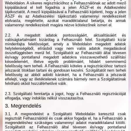
Weboldalon. A sikeres regisztrációhoz a Felhasználónak az adott mező
kipipálásával el kell fogadnia a jelen ÁSZF-et és Adatkezelési
tájékoztatót. A mező kipipálásával a Felhasználó kijelenti, hogy a jelen
ÁSZF és az Adatkezelési tájékoztató valamennyi rendelkezését
elolvasta, megértette, azokat maradéktalanul betartja, és annak
valamennyi rendelkezését magára nézve kötelezőnek ismeri el.
2.2. A megadott adatok pontosságáért, aktualitásáért és
valóságtartalmáért kizárólag a Felhasználó felel. Szolgáltató kizár
mindenfajta felelősséget, amely a Weboldalon megadott adatok
helytelenségéből, elírásból vagy nem valós adatok megadásával
összefüggésben merül fel. Szolgáltatót az Felhasználó által tévesen
és/vagy pontatlanul megadott adatokra visszavezethető szállítási
késedelemért, illetve egyéb problémáért, hibáért semminemű
felelősség nem terheli. A Felhasználó köteles a regisztrációhoz tartozó
jelszavát titokban tartani és gondosan kezelni. Szolgáltatót nem terheli
felelősség az abból adódó károkért, ha a Felhasználó a jelszavát
elfelejti, vagy az illetéktelenek számára bármely nem a Szolgáltatónak
felróható okból hozzáférhetővé válik.
2.3. Szolgáltató fenntartja a jogot, hogy a Felhasználó regisztrációját
elfogadja, vagy indoklás nélkül visszautasítsa.
3. Megrendelés
3.1. A megrendelést a Szolgáltató Weboldalán keresztül csak
regisztrált Felhasználótól és csak akkor fogadja el, ha a Felhasználó a
megrendeléshez szükséges valamennyi adatot maradéktalanul kitölti.
Szolgáltatót az Felhasználó által tévesen és/vagy pontatlanul