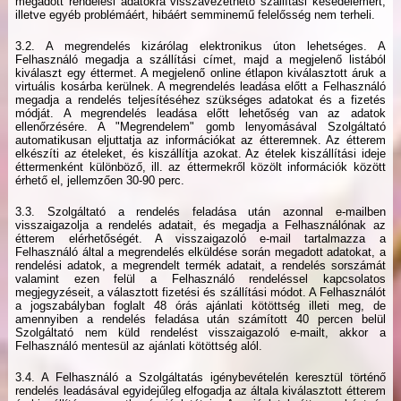
megadott rendelési adatokra visszavezethető szállítási késedelemért,
illetve egyéb problémáért, hibáért semminemű felelősség nem terheli.
3.2. A megrendelés kizárólag elektronikus úton lehetséges. A
Felhasználó megadja a szállítási címet, majd a megjelenő listából
kiválaszt egy éttermet. A megjelenő online étlapon kiválasztott áruk a
virtuális kosárba kerülnek. A megrendelés leadása előtt a Felhasználó
megadja a rendelés teljesítéséhez szükséges adatokat és a fizetés
módját. A megrendelés leadása előtt lehetőség van az adatok
ellenőrzésére. A "Megrendelem" gomb lenyomásával Szolgáltató
automatikusan eljuttatja az információkat az étteremnek. Az étterem
elkészíti az ételeket, és kiszállítja azokat. Az ételek kiszállítási ideje
éttermenként különböző, ill. az éttermekről közölt információk között
érhető el, jellemzően 30-90 perc.
3.3. Szolgáltató a rendelés feladása után azonnal e-mailben
visszaigazolja a rendelés adatait, és megadja a Felhasználónak az
étterem elérhetőségét. A visszaigazoló e-mail tartalmazza a
Felhasználó által a megrendelés elküldése során megadott adatokat, a
rendelési adatok, a megrendelt termék adatait, a rendelés sorszámát
valamint ezen felül a Felhasználó rendeléssel kapcsolatos
megjegyzéseit, a választott fizetési és szállítási módot. A Felhasználót
a jogszabályban foglalt 48 órás ajánlati kötöttség illeti meg, de
amennyiben a rendelés feladása után számított 40 percen belül
Szolgáltató nem küld rendelést visszaigazoló e-mailt, akkor a
Felhasználó mentesül az ajánlati kötöttség alól.
3.4. A Felhasználó a Szolgáltatás igénybevételén keresztül történő
rendelés leadásával egyidejűleg elfogadja az általa kiválasztott étterem