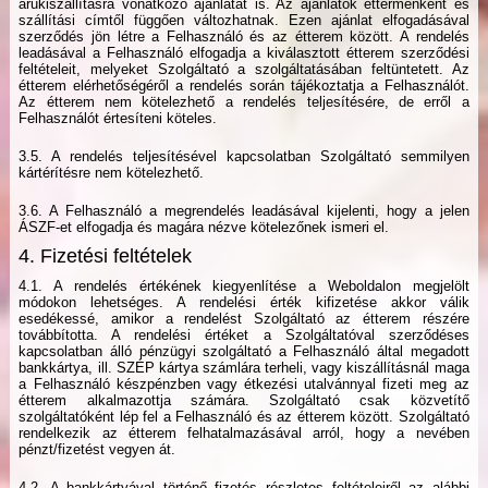
árukiszállításra vonatkozó ajánlatát is. Az ajánlatok éttermenként és
szállítási címtől függően változhatnak. Ezen ajánlat elfogadásával
szerződés jön létre a Felhasználó és az étterem között. A rendelés
leadásával a Felhasználó elfogadja a kiválasztott étterem szerződési
feltételeit, melyeket Szolgáltató a szolgáltatásában feltüntetett. Az
étterem elérhetőségéről a rendelés során tájékoztatja a Felhasználót.
Az étterem nem kötelezhető a rendelés teljesítésére, de erről a
Felhasználót értesíteni köteles.
3.5. A rendelés teljesítésével kapcsolatban Szolgáltató semmilyen
kártérítésre nem kötelezhető.
3.6. A Felhasználó a megrendelés leadásával kijelenti, hogy a jelen
ÁSZF-et elfogadja és magára nézve kötelezőnek ismeri el.
4. Fizetési feltételek
4.1. A rendelés értékének kiegyenlítése a Weboldalon megjelölt
módokon lehetséges. A rendelési érték kifizetése akkor válik
esedékessé, amikor a rendelést Szolgáltató az étterem részére
továbbította. A rendelési értéket a Szolgáltatóval szerződéses
kapcsolatban álló pénzügyi szolgáltató a Felhasználó által megadott
bankkártya, ill. SZÉP kártya számlára terheli, vagy kiszállításnál maga
a Felhasználó készpénzben vagy étkezési utalvánnyal fizeti meg az
étterem alkalmazottja számára. Szolgáltató csak közvetítő
szolgáltatóként lép fel a Felhasználó és az étterem között. Szolgáltató
rendelkezik az étterem felhatalmazásával arról, hogy a nevében
pénzt/fizetést vegyen át.
4.2. A bankkártyával történő fizetés részletes feltételeiről az alábbi