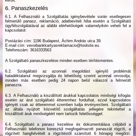
került.
6. Panaszkezelés
6.1. A Felhasználó a Szolgáltatás igénybevétele során esetlegesen
felmerülő panasz, reklamáció, adatbeviteli hiba esetén a Szolgáltató
ügyfélszolgálatával az alábbi elérhetőségek valamelyikén veheti fel a
kapcsolatot:
Postázási cím: 1196 Budapest, Áchim András utca 39.
E-mail cím: vevoibankkartyasreklamacio@toolsite.eu
Telefonszám: 3616333563
A Szolgáltató panaszkezelése minden esetben térítésmentes.
6.2. Szolgáltató az azonnali megoldást igénylő problémát
haladéktalanul megvizsgálja és lehetőség szerint azonnal orvosolja,
minden más esetben pedig 24 napon belül válaszol a felmerült
panaszra.
6.3. A Felhasználó a kiszállított árukkal kapcsolatos minőségi kifogás
esetén az árut szolgáltató étteremhez fordulhat, ezzel kapcsolatos
igényét csak az étteremmel szemben tudja érvényesíteni. Szolgáltató
az általa nyújtott közvetítő szolgáltatás jellegére tekintettel a
kiszállított áruk minőségéért nem tartozik felelősséggel.
6.4. Szolgáltató a panasz kezelése és dokumentálása céljából a
Felhasználó telefonon keresztül megfogalmazott panaszát rögzíti, a
rögzített hangfelvételt a rögzítéstől számított 6 hónapig megőrzi.