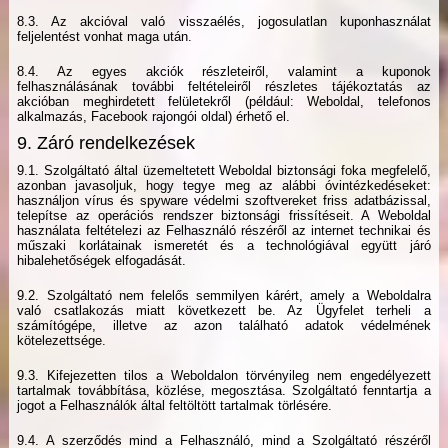
8.3. Az akcióval való visszaélés, jogosulatlan kuponhasználat
feljelentést vonhat maga után.
8.4. Az egyes akciók részleteiről, valamint a kuponok
felhasználásának további feltételeiről részletes tájékoztatás az
akcióban meghirdetett felületekről (például: Weboldal, telefonos
alkalmazás, Facebook rajongói oldal) érhető el.
9. Záró rendelkezések
9.1. Szolgáltató által üzemeltetett Weboldal biztonsági foka megfelelő,
azonban javasoljuk, hogy tegye meg az alábbi óvintézkedéseket:
használjon vírus és spyware védelmi szoftvereket friss adatbázissal,
telepítse az operációs rendszer biztonsági frissítéseit. A Weboldal
használata feltételezi az Felhasználó részéről az internet technikai és
műszaki korlátainak ismeretét és a technológiával együtt járó
hibalehetőségek elfogadását.
9.2. Szolgáltató nem felelős semmilyen kárért, amely a Weboldalra
való csatlakozás miatt következett be. Az Ügyfelet terheli a
számítógépe, illetve az azon található adatok védelmének
kötelezettsége.
9.3. Kifejezetten tilos a Weboldalon törvényileg nem engedélyezett
tartalmak továbbítása, közlése, megosztása. Szolgáltató fenntartja a
jogot a Felhasználók által feltöltött tartalmak törlésére.
9.4. A szerződés mind a Felhasználó, mind a Szolgáltató részéről