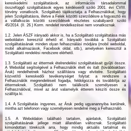
kereskedelmi szolgáltatások, az információs társadalommal
összefüggő szolgáltatások egyes kérdéseiről szóló 2001. évi CVIII.
törvény vonatkozik. Szolgáltató tájékoztatja a Felhasználókat, hogy
jelen Szolgáltatásra, illetve a Felek közötti szerződésre a fogyasztó és
a vállalkozás közötti szerződések részletes szabályairól szóló
45/2014. (II. 26.) Korm. rendelet rendelkezései nem vonatkoznak.
1.2. Jelen ÁSZF irányadó akkor is, ha a Szolgáltató szolgáltatása más
weboldalon keresztül érhető el. Irányadó továbbá a Szolgáltató
szolgáltatásának minden olyan felhasználási módjára (mobil weboldal,
mobil alkalmazások, Facebook oldal, stb.), amelyeken keresztül a
Szolgáltató rendelési rendszere elérhető.
1.3. Szolgáltató az éttermek ételrendelési szolgáltatásait gyűjti össze.
A Weboldal segítségével a Felhasználók ételt és italt (továbbiakban:
Áruk) rendelhetnek házhoz szállításra vagy elvitelre. Szolgáltató
közvetítő kereskedői tevékenységet folytat: a rendszere a
Felhasználók megrendeléseit fogadja, feldolgozza és továbbítja az
éttermeknek. Szolgáltató nem találkozik személyesen a
Felhasználóval, mivel az árut valamelyik étterem készíti össze és
szállítja ki.
1.4. A Szolgáltatás ingyenes, az Áruk pedig ugyanannyiba kerülnek,
mintha azt telefonon vagy személyesen rendelné meg a Felhasználó.
1.5. A Weboldalon található tartalom, ajánlatok, Szolgáltató
szolgáltatásának jellege miatt állandóan változnak. Szolgáltató
kimondottan törekszik arra, hogy mindig aktuális tartalmat és