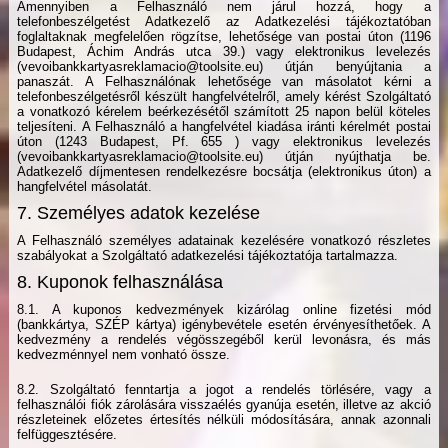
Amennyiben a Felhasználó nem járul hozzá, hogy a
telefonbeszélgetést Adatkezelő az Adatkezelési tájékoztatóban
foglaltaknak megfelelően rögzítse, lehetősége van postai úton (1196
Budapest, Áchim András utca 39.) vagy elektronikus levelezés
(vevoibankkartyasreklamacio@toolsite.eu) útján benyújtania a
panaszát. A Felhasználónak lehetősége van másolatot kérni a
telefonbeszélgetésről készült hangfelvételről, amely kérést Szolgáltató
a vonatkozó kérelem beérkezésétől számított 25 napon belül köteles
teljesíteni. A Felhasználó a hangfelvétel kiadása iránti kérelmét postai
úton (1243 Budapest, Pf. 655 ) vagy elektronikus levelezés
(vevoibankkartyasreklamacio@toolsite.eu) útján nyújthatja be.
Adatkezelő díjmentesen rendelkezésre bocsátja (elektronikus úton) a
hangfelvétel másolatát.
7. Személyes adatok kezelése
A Felhasználó személyes adatainak kezelésére vonatkozó részletes
szabályokat a Szolgáltató adatkezelési tájékoztatója tartalmazza.
8. Kuponok felhasználása
8.1. A kuponos kedvezmények kizárólag online fizetési mód
(bankkártya, SZÉP kártya) igénybevétele esetén érvényesíthetőek. A
kedvezmény a rendelés végösszegéből kerül levonásra, és más
kedvezménnyel nem vonható össze.
8.2. Szolgáltató fenntartja a jogot a rendelés törlésére, vagy a
felhasználói fiók zárolására visszaélés gyanúja esetén, illetve az akció
részleteinek előzetes értesítés nélküli módosítására, annak azonnali
felfüggesztésére.