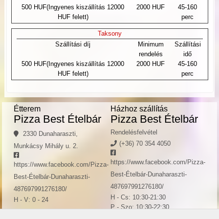
500 HUF(Ingyenes kiszállítás 12000
2000 HUF
45-160
HUF felett)
perc
Taksony
Szállítási díj
Minimum
Szállítási
rendelés
idő
500 HUF(Ingyenes kiszállítás 12000
2000 HUF
45-160
HUF felett)
perc
Étterem
Házhoz szállítás
Pizza Best Ételbár
Pizza Best Ételbár
Rendelésfelvétel
2330 Dunaharaszti,
(+36) 70 354 4050
Munkácsy Mihály u. 2.
https://www.facebook.com/Pizza-
https://www.facebook.com/Pizza-
Best-Ételbár-Dunaharaszti-
Best-Ételbár-Dunaharaszti-
487697991276180/
487697991276180/
H - Cs: 10:30-21:30
H - V: 0 - 24
P - Szo: 10:30-22:30
V: 10:30-21:30