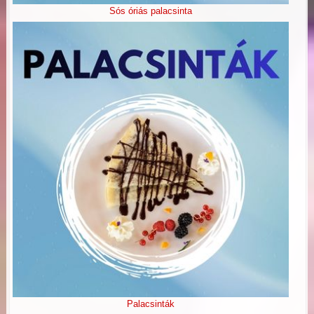
Sós óriás palacsinta
Palacsinták