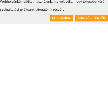
Webhelyünkön sütiket használunk, melyek célja, hogy teljesebb körű
Alsónémedi
XXIII
szolgáltatást nyújtsunk látogatóink részére.
0
ELFOGADOM
ADATVÉDELEMRŐL
Kosár üres
Dunaharaszti
Milleniumtelep
Taksony
Tudnivalók
Bankkártyás ügyintézés
H - P: 10:00 - 17:00
Oldaltérkép
+36 1 633 3563
Általános Szerződési
Írjon nekünk e-mailt
Feltételek...
Adatvédelem
Céginformáció
Bankkártyás fizetés tájékoztató
SZÉP kártyás fizetés tájékoztató