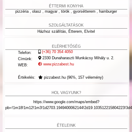
ÉTTERMI KONYHA
pizzéria , olasz , magyar , török , gyorsétterem , hamburger
SZOLGÁLTATÁSOK
Házhoz szállítás, Étterem, Elvitel
ELÉRHETŐSÉG
(+36) 70 354 4050
Telefon:
2330
Dunaharaszti
Munkácsy Mihály u. 2.
Címünk:
www.pizzabest.hu
WEB:
Értékelés:
pizzabest.hu
(
96
%,
157
vélemény)
HOL VAGYUNK?
https://www.google.com/maps/embed?
pb=!1m18!1m12!1m3!1d2703.1949400062144!2d19.103512215804223!3d4
ÉTELEINK