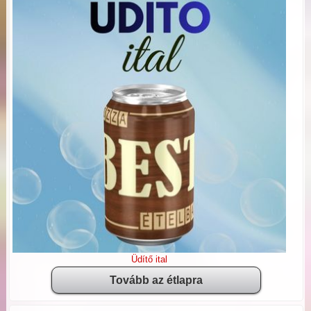
Üdítő ital
Tovább az étlapra