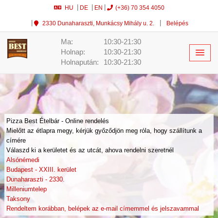
HU
DE
EN
(+36) 70 354 4050
2330 Dunaharaszti, Munkácsy Mihály u. 2.
Belépés
Ma:
10:30-21:30
Holnap:
10:30-21:30
Holnapután:
10:30-21:30
Pizza Best Ételbár - Online rendelés
Mielőtt az étlapra megy, kérjük győződjön meg róla, hogy szállítunk a
címére
Válaszd ki a kerületet és az utcát, ahova rendelni szeretnél
Alsónémedi
Budapest - XXIII. kerület
Dunaharaszti - 2330.
Milleniumtelep
Taksony
Rendeltem korábban, belépek az e-mail címemmel és jelszavammal