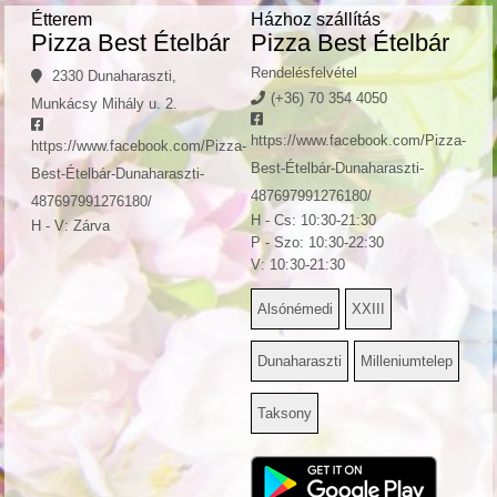
Étterem
Házhoz szállítás
Pizza Best Ételbár
Pizza Best Ételbár
Rendelésfelvétel
2330 Dunaharaszti,
(+36) 70 354 4050
Munkácsy Mihály u. 2.
https://www.facebook.com/Pizza-
https://www.facebook.com/Pizza-
Best-Ételbár-Dunaharaszti-
Best-Ételbár-Dunaharaszti-
487697991276180/
487697991276180/
H - Cs: 10:30-21:30
H - V: Zárva
P - Szo: 10:30-22:30
V: 10:30-21:30
Alsónémedi
XXIII
Dunaharaszti
Milleniumtelep
Taksony