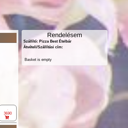
Rendelésem
Szállító: Pizza Best Ételbár
Átvételi/Szállítási cím:
Basket is empty
.
3690