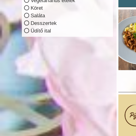
Vegetariánus ételek
Köret
Saláta
Desszertek
Üdítő ital