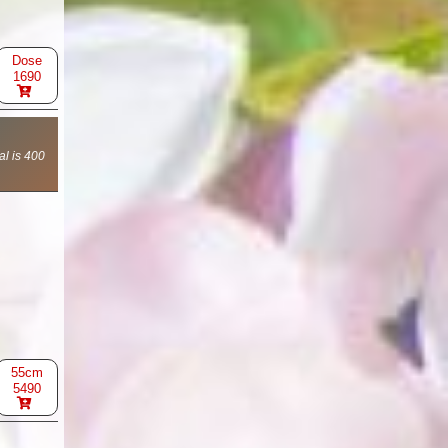
Dose
1690
al is 400
55cm
5490