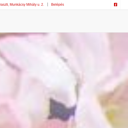
szti, Munkácsy Mihály u. 2.
Belépés
n