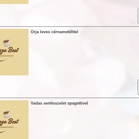
Orja leves cérnametélttel
Vadas sertésszelet spagettivel