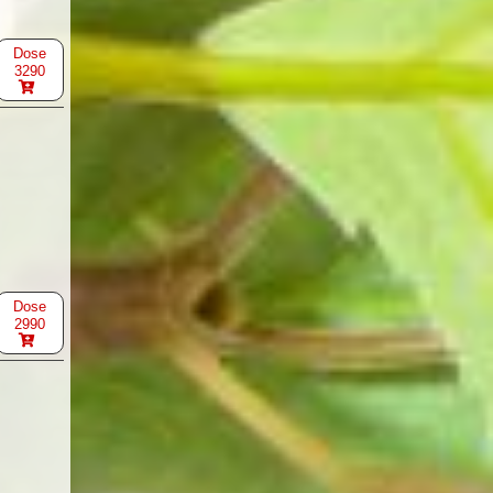
Dose
3290
Dose
2990