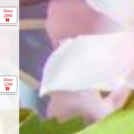
Dose
2990
Dose
1290