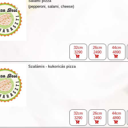
Salami pizza
(pepperoni, salami, cheese)
32cm
26cm
44cm
3290
2490
4890
Szalámis - kukoricás pizza
32cm
26cm
44cm
3290
2490
4890