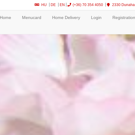
HU
DE
EN
(+36) 70 354 4050
2330 Dunahara
Home
Menucard
Home Delivery
Login
Registratio