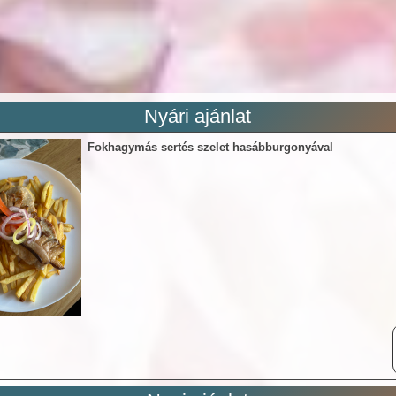
Nyári ajánlat
Fokhagymás sertés szelet hasábburgonyával