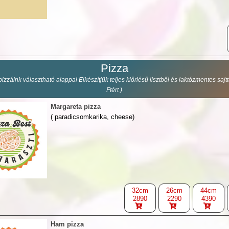
Pizza
pizzáink választható alappal Elkészítjük teljes kiőrlésű lisztből és laktózmentes sajtt
Ftért )
Margareta pizza
( paradicsomkarika, cheese)
32cm
26cm
44cm
2890
2290
4390
Ham pizza