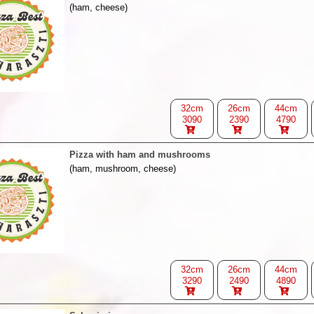
(ham, cheese)
32cm
26cm
44cm
3090
2390
4790
Pizza with ham and mushrooms
(ham, mushroom, cheese)
32cm
26cm
44cm
3290
2490
4890