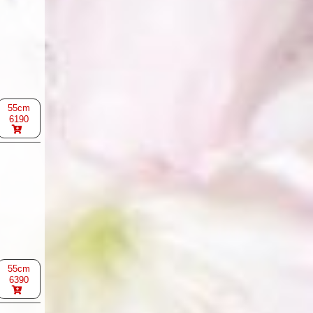
55cm
6190
55cm
6390