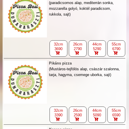
(paradicsomos alap, mediterrán sonka,
mozzarella golyó, koktél paradicsom,
rukkola, sajt)
32cm
26cm
44cm
55cm
3690
2790
5290
6790
Pikáns pizza
(Mustáros-tejfölös alap, császár szalonna,
tarja, hagyma, csemege uborka, sajt)
32cm
26cm
44cm
55cm
3390
2590
5090
6590