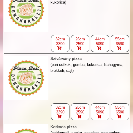
kukorica)
32cm
26cm
44cm
55cm
3390
2590
5090
6590
Szivárvány pizza
(pari csíkok, gomba, kukorica, lilahagyma,
brokkoli, sajt)
32cm
26cm
44cm
55cm
3390
2590
5090
6590
Kotkoda pizza
(csirkemell, sonka, ananász, camambert,