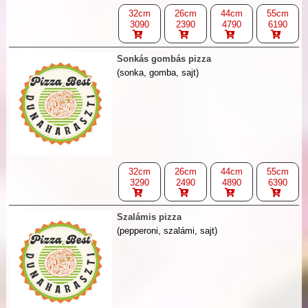
32cm
26cm
44cm
55cm
3090
2390
4790
6190
Sonkás gombás pizza
(sonka, gomba, sajt)
32cm
26cm
44cm
55cm
3290
2490
4890
6390
Szalámis pizza
(pepperoni, szalámi, sajt)