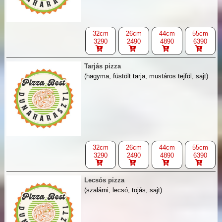
32cm
26cm
44cm
55cm
3290
2490
4890
6390
Tarjás pizza
(hagyma, füstölt tarja, mustáros tejföl, sajt)
32cm
26cm
44cm
55cm
3290
2490
4890
6390
Lecsós pizza
(szalámi, lecsó, tojás, sajt)