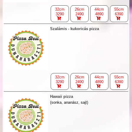
32cm
26cm
44cm
55cm
3290
2490
4890
6390
Szalámis - kukoricás pizza
32cm
26cm
44cm
55cm
3290
2490
4890
6390
Hawaii pizza
(sonka, ananász, sajt)