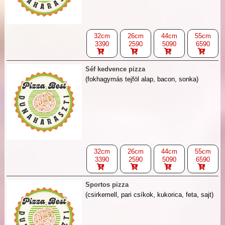
32cm
26cm
44cm
55cm
3390
2590
5090
6590
Séf kedvence pizza
(fokhagymás tejföl alap, bacon, sonka)
32cm
26cm
44cm
55cm
3390
2590
5090
6590
Sportos pizza
(csirkemell, pari csíkok, kukorica, feta, sajt)