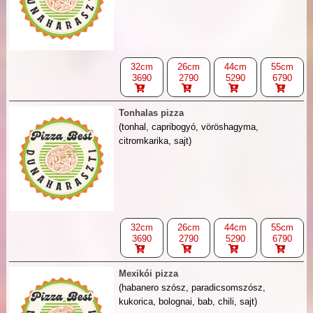
32cm
26cm
44cm
55cm
3690
2790
5290
6790
Tonhalas pizza
(tonhal, capribogyó, vöröshagyma,
citromkarika, sajt)
32cm
26cm
44cm
55cm
3690
2790
5290
6790
Mexikói pizza
(habanero szósz, paradicsomszósz,
kukorica, bolognai, bab, chili, sajt)