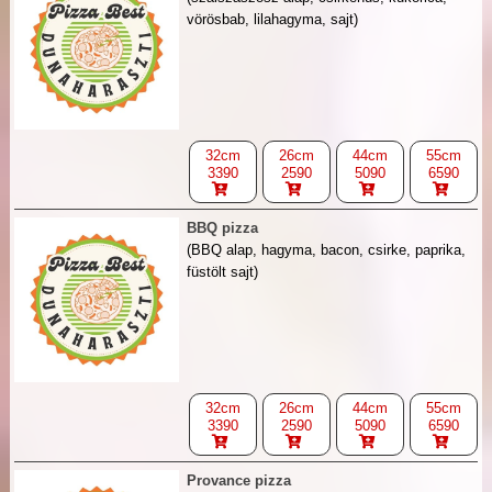
vörösbab, lilahagyma, sajt)
32cm
26cm
44cm
55cm
3390
2590
5090
6590
BBQ pizza
(BBQ alap, hagyma, bacon, csirke, paprika,
füstölt sajt)
32cm
26cm
44cm
55cm
3390
2590
5090
6590
Provance pizza