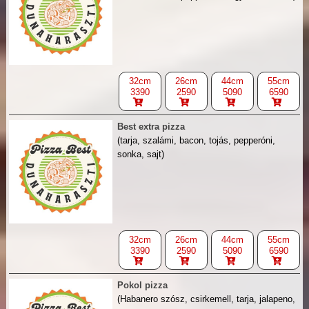
32cm
26cm
44cm
55cm
3390
2590
5090
6590
Best extra pizza
(tarja, szalámi, bacon, tojás, pepperóni,
sonka, sajt)
32cm
26cm
44cm
55cm
3390
2590
5090
6590
Pokol pizza
(Habanero szósz, csirkemell, tarja, jalapeno,