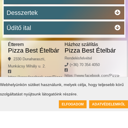
Desszertek
Üdítő ital
Étterem
Házhoz szállítás
Pizza Best Ételbár
Pizza Best Ételbár
Rendelésfelvétel
2330 Dunaharaszti,
(+36) 70 354 4050
Munkácsy Mihály u. 2.
https://www.facebook.com/Pizza-
https://www.facebook.com/Pizza-
Best-Ételbár-Dunaharaszti-
Best-Ételbár-Dunaharaszti-
Webhelyünkön sütiket használunk, melyek célja, hogy teljesebb körű
487697991276180/
487697991276180/
szolgáltatást nyújtsunk látogatóink részére.
H - Cs: 10:30-21:30
H - Cs: Zárva
P - Szo: 10:30-22:30
P - Szo: 0 - 24
0
ELFOGADOM
ADATVÉDELEMRŐL
Kosár üres
V: 10:30-21:30
V: Zárva
Alsónémedi
XXIII