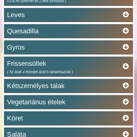
033Les üdítővel és 2 féle szósszal )
Leves
Quesadilla
Gyros
Frissensültek
( Az árak a köretek árát is tartalmazzák )
Kétszemélyes tálak
Vegetariánus ételek
Köret
Saláta