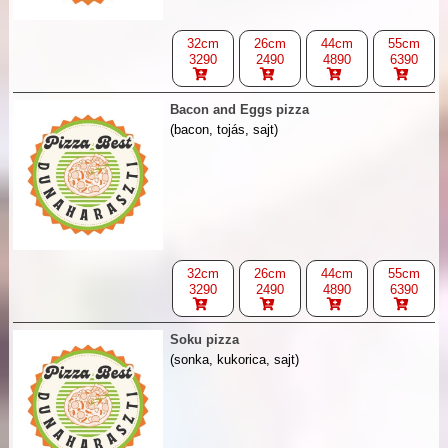
32cm
26cm
44cm
55cm
3290
2490
4890
6390
Bacon and Eggs pizza
(bacon, tojás, sajt)
32cm
26cm
44cm
55cm
3290
2490
4890
6390
Soku pizza
(sonka, kukorica, sajt)