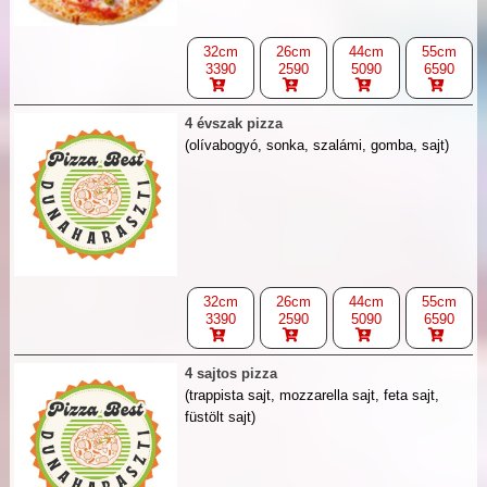
32cm
26cm
44cm
55cm
3390
2590
5090
6590
4 évszak pizza
(olívabogyó, sonka, szalámi, gomba, sajt)
32cm
26cm
44cm
55cm
3390
2590
5090
6590
4 sajtos pizza
(trappista sajt, mozzarella sajt, feta sajt,
füstölt sajt)