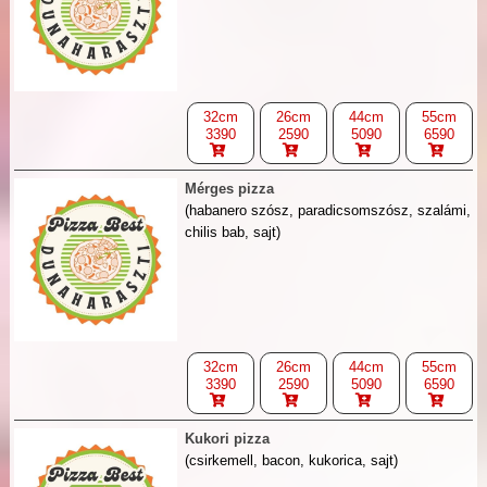
32cm
26cm
44cm
55cm
3390
2590
5090
6590
Mérges pizza
(habanero szósz, paradicsomszósz, szalámi,
chilis bab, sajt)
32cm
26cm
44cm
55cm
3390
2590
5090
6590
Kukori pizza
(csirkemell, bacon, kukorica, sajt)