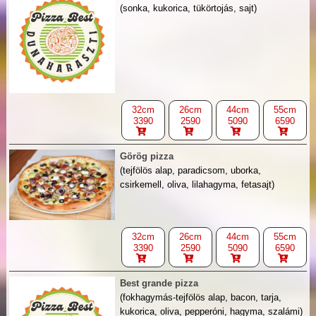
(sonka, kukorica, tükörtojás, sajt)
32cm
26cm
44cm
55cm
3390
2590
5090
6590
Görög pizza
(tejfölös alap, paradicsom, uborka,
csirkemell, oliva, lilahagyma, fetasajt)
32cm
26cm
44cm
55cm
3390
2590
5090
6590
Best grande pizza
(fokhagymás-tejfölös alap, bacon, tarja,
kukorica, oliva, pepperóni, hagyma, szalámi)