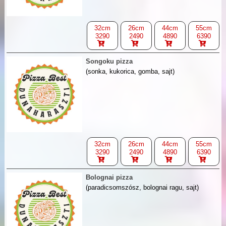
32cm
26cm
44cm
55cm
3290
2490
4890
6390
Songoku pizza
(sonka, kukorica, gomba, sajt)
32cm
26cm
44cm
55cm
3290
2490
4890
6390
Bolognai pizza
(paradicsomszósz, bolognai ragu, sajt)