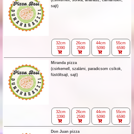
sajt)
32cm
26cm
44cm
55cm
3390
2590
5090
6590
Miranda pizza
(csirkemell, szalámi, paradicsom csíkok,
füstöltsajt, sajt)
32cm
26cm
44cm
55cm
3390
2590
5090
6590
Don Juan pizza