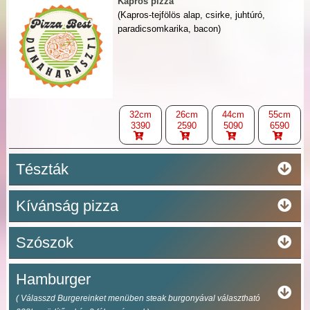
Kapros pizza
(Kapros-tejfölös alap, csirke, juhtúró,
paradicsomkarika, bacon)
32cm
26cm
44cm
55cm
3390
2590
5090
6590
Tészták
Kívánság pizza
Szószok
Hamburger
( Válasszd Burgereinket menüben steak burgonyával választható