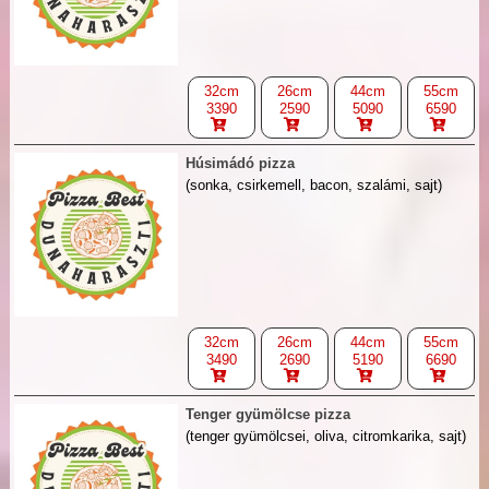
32cm
26cm
44cm
55cm
3390
2590
5090
6590
Húsimádó pizza
(sonka, csirkemell, bacon, szalámi, sajt)
32cm
26cm
44cm
55cm
3490
2690
5190
6690
Tenger gyümölcse pizza
(tenger gyümölcsei, oliva, citromkarika, sajt)