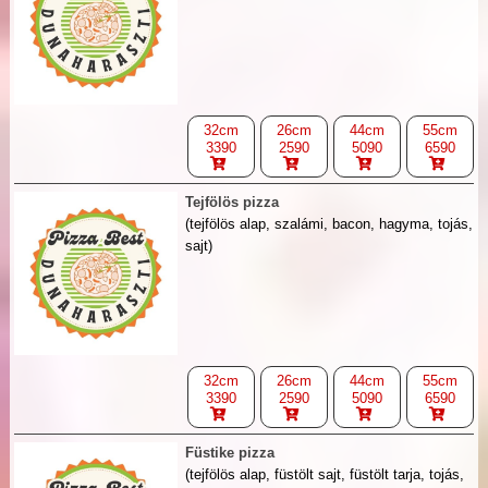
32cm
26cm
44cm
55cm
3390
2590
5090
6590
Tejfölös pizza
(tejfölös alap, szalámi, bacon, hagyma, tojás,
sajt)
32cm
26cm
44cm
55cm
3390
2590
5090
6590
Füstike pizza
(tejfölös alap, füstölt sajt, füstölt tarja, tojás,