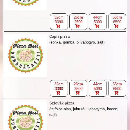
32cm
26cm
44cm
55cm
3390
2590
5090
6590
Capri pizza
(sonka, gomba, olívabogyó, sajt)
32cm
26cm
44cm
55cm
3390
2590
5090
6590
Szlovák pizza
(tejfölös alap, juhturó, lilahagyma, bacon,
sajt)