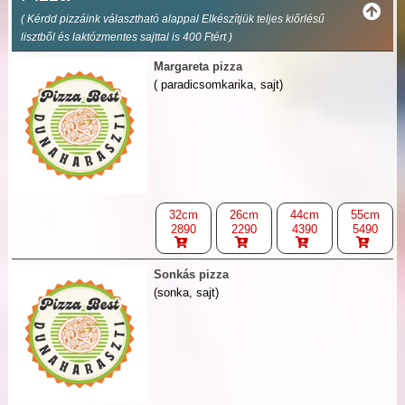
( Kérdd pizzáink választható alappal Elkészítjük teljes kiőrlésű
lisztből és laktózmentes sajttal is 400 Ftért )
Margareta pizza
( paradicsomkarika, sajt)
32cm
26cm
44cm
55cm
2890
2290
4390
5490
Sonkás pizza
(sonka, sajt)