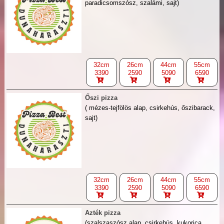
paradicsomszósz, szalámi, sajt)
32cm
26cm
44cm
55cm
3390
2590
5090
6590
Őszi pizza
( mézes-tejfölös alap, csirkehús, őszibarack,
sajt)
32cm
26cm
44cm
55cm
3390
2590
5090
6590
Azték pizza
(szalszaszósz alap, csirkehús, kukorica,