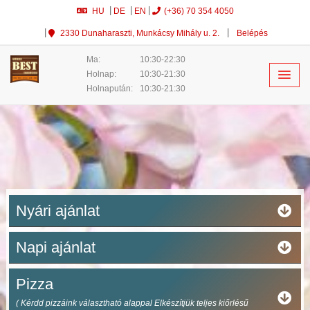
HU
DE
EN
(+36) 70 354 4050
2330 Dunaharaszti, Munkácsy Mihály u. 2.
Belépés
Ma:
10:30-22:30
Holnap:
10:30-21:30
Holnapután:
10:30-21:30
Nyári ajánlat
Napi ajánlat
Pizza
( Kérdd pizzáink választható alappal Elkészítjük teljes kiőrlésű