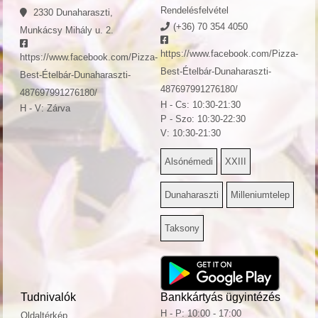
Rendelésfelvétel
2330 Dunaharaszti,
(+36) 70 354 4050
Munkácsy Mihály u. 2.
https://www.facebook.com/Pizza-
https://www.facebook.com/Pizza-
Best-Ételbár-Dunaharaszti-
Best-Ételbár-Dunaharaszti-
487697991276180/
487697991276180/
H - Cs: 10:30-21:30
H - V: Zárva
P - Szo: 10:30-22:30
V: 10:30-21:30
Alsónémedi
XXIII
Dunaharaszti
Milleniumtelep
Taksony
Tudnivalók
Bankkártyás ügyintézés
H - P: 10:00 - 17:00
Oldaltérkép