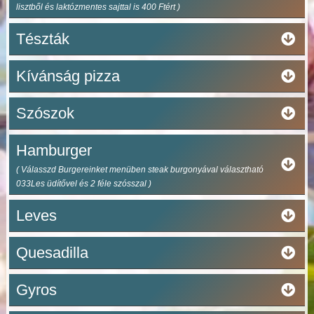
lisztből és laktózmentes sajttal is 400 Ftért )
Tészták
Kívánság pizza
Szószok
Hamburger
( Válasszd Burgereinket menüben steak burgonyával választható
033Les üdítővel és 2 féle szósszal )
Leves
Quesadilla
Gyros