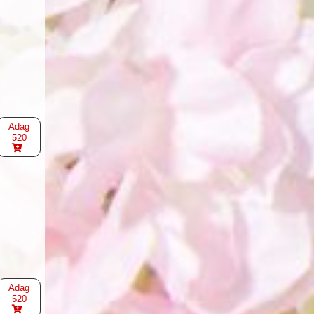
Adag
520
Adag
520