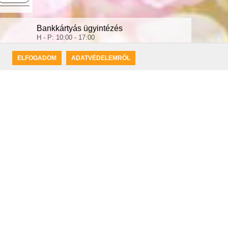
Bankkártyás ügyintézés
H - P: 10:00 - 17:00
+36 1 633 3563
ELFOGADOM
ADATVÉDELEMRŐL
Írjon nekünk e-mailt