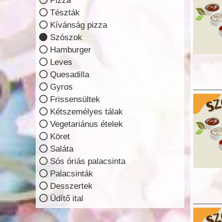
Pizza
Tészták
Kívánság pizza
Szószok
Hamburger
Leves
Quesadilla
Gyros
Frissensültek
Kétszemélyes tálak
Vegetariánus ételek
Köret
Saláta
Sós óriás palacsinta
Palacsinták
Desszertek
Üdítő ital