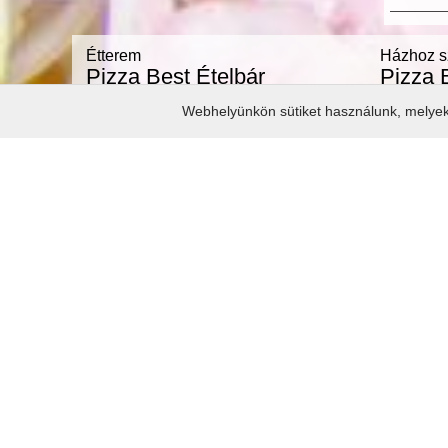
Étterem
Házhoz sz
Pizza Best Ételbár
Pizza 
Rendelésfel
2330 Dunaharaszti, Munkácsy Mihály u. 2.
Webhelyünkön sütiket használunk, melyek c
(+36) 70
https://www.facebook.com/Pizza-Best-Ételbár-
https://w
Dunaharaszti-487697991276180/
Dunaharasz
H - V: Zárva
H - Cs: 10:
P - Szo: 10
V: 10:30-21
Alsónémed
Milleniumt