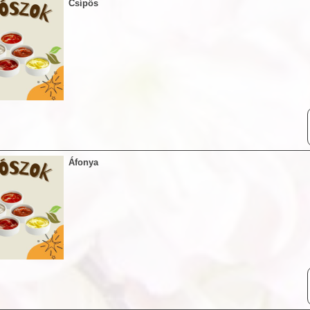
Csípős
Áfonya