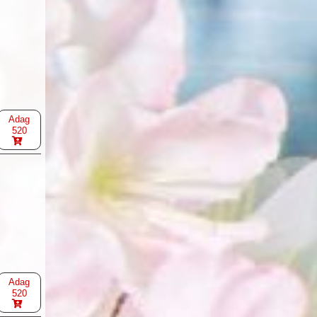
Adag
520
Adag
520