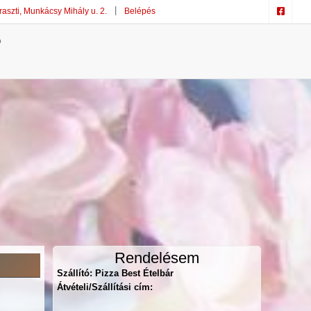
szti, Munkácsy Mihály u. 2.
Belépés
ó
Rendelésem
Szállító: Pizza Best Ételbár
Átvételi/Szállítási cím: