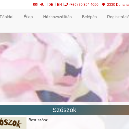
HU
DE
EN
(+36) 70 354 4050
2330 Dunahara
Főoldal
Étlap
Házhozszállítás
Belépés
Regisztráci
Szószok
Best szósz