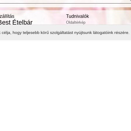
állítás
Tudnivalók
Best Ételbár
Oldaltérkép
vétel
Általános Szerződési Feltételek...
élja, hogy teljesebb körű szolgáltatást nyújtsunk látogatóink részére.
 354 4050
Adatvédelem
ww.facebook.com/Pizza-Best-Ételbár-
Céginformáció
ti-487697991276180/
Bankkártyás fizetés tájékoztató
30-21:30
SZÉP kártyás fizetés tájékoztató
:30-22:30
:30
i
XXIII
Dunaharaszti
elep
Taksony