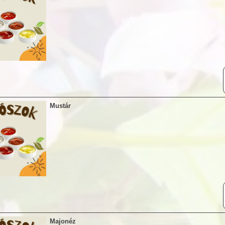
Mustár
Majonéz