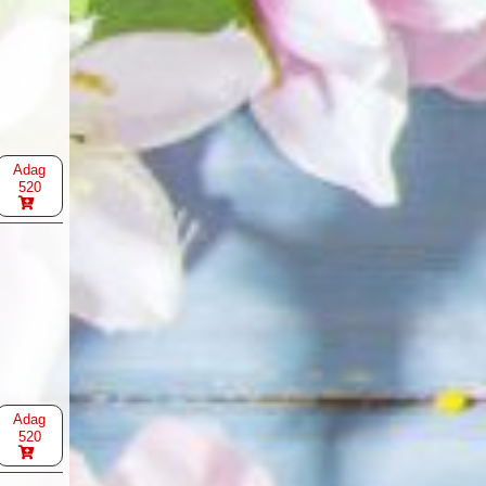
Adag
520
Adag
520