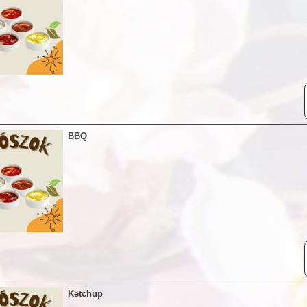
BBQ
Ketchup