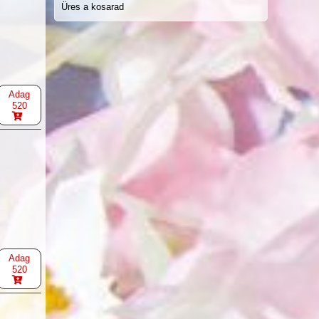
Üres a kosarad
Adag
520
Adag
520