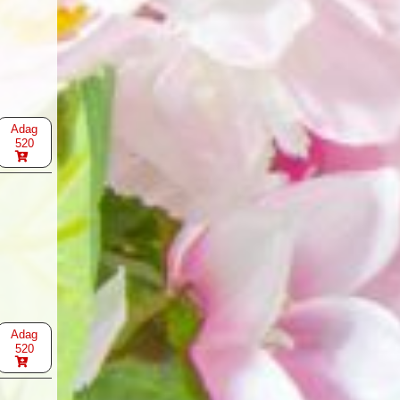
Adag
520
Adag
520