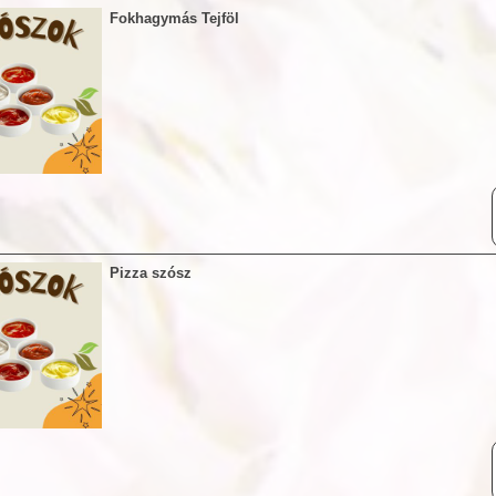
Fokhagymás Tejföl
Pizza szósz